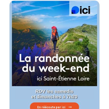
RDV les samedis
et dimanches à 7h20
En réécoute par ici