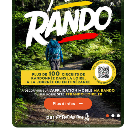
Chaque mois
testez un circuit labellisé
FFRandonnée
Lire par ici