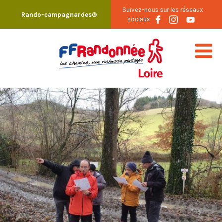
Skip
Suivez-nous sur les réseaux
Rando-campagnardes®
to
sociaux
content