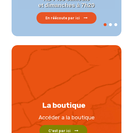
et dimanches à 7h20
En réécoute par ici
La boutique
Accéder a la boutique
C’est par ici