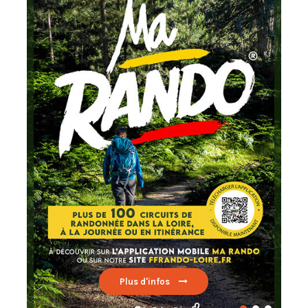
Chaque mois
testez un circuit labellisé
FFRandonnée
Lire par ici