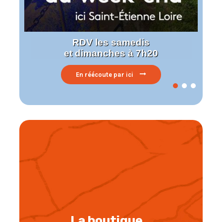
RDV les samedis
et dimanches à 7h20
En réécoute par ici
La boutique