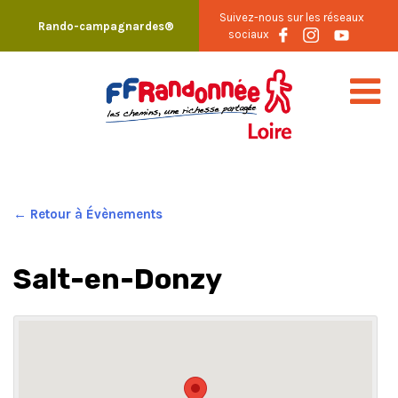
Skip
Suivez-nous sur les réseaux
Rando-campagnardes®
to
sociaux
content
← Retour à Évènements
Salt-en-Donzy