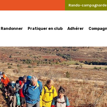
Rando-campagnard
Randonner
Pratiquer en club
Compagn
Adhérer