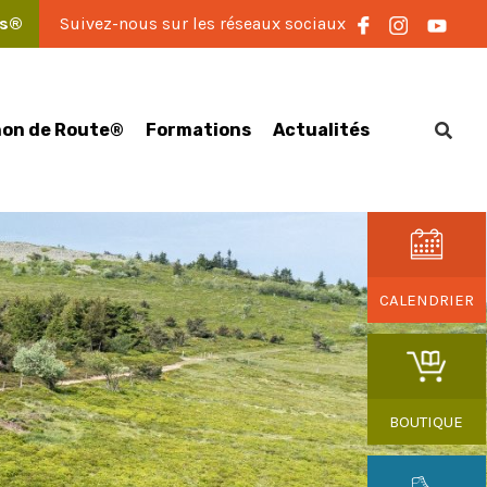
es®
Suivez-nous sur les réseaux sociaux
on de Route®
Formations
Actualités
CALENDRIER
BOUTIQUE