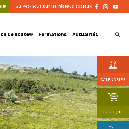
es®
Suivez-nous sur les réseaux sociaux
on de Route®
Formations
Actualités
CALENDRIER
BOUTIQUE