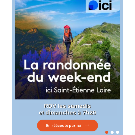
RDV les samedis
et dimanches à 7h20
En réécoute par ici