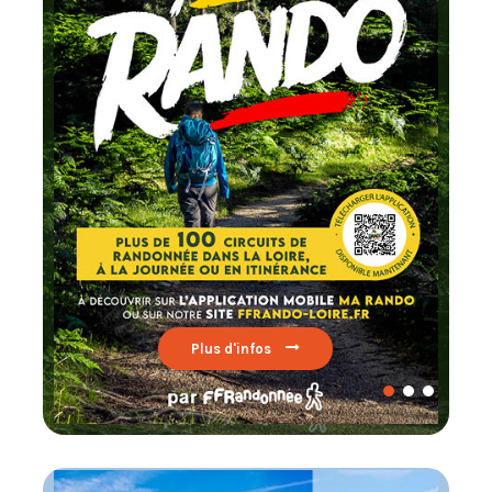
Chaque mois
testez un circuit labellisé
FFRandonnée
Lire par ici