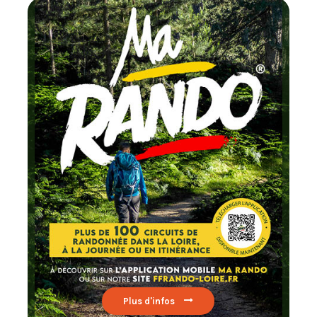
Chaque mois
testez un circuit labellisé
FFRandonnée
Lire par ici