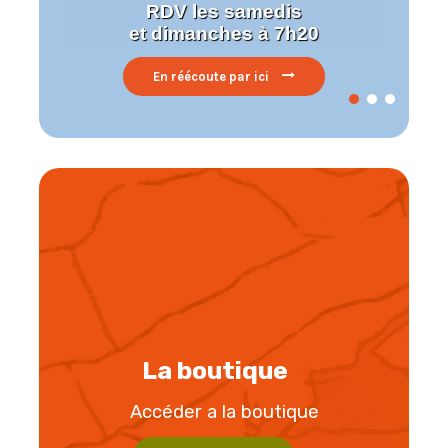
RDV les samedis
et dimanches à 7h20
En réécoute par ici
La boutique
Accéder a la boutique