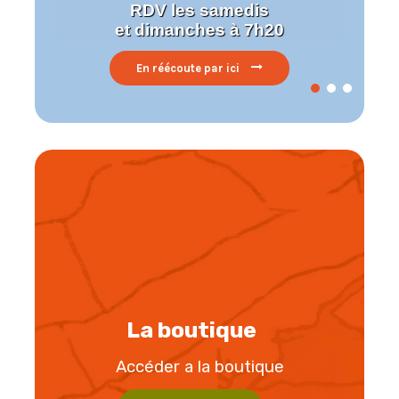
RDV les samedis
et dimanches à 7h20
En réécoute par ici
La boutique
Accéder a la boutique