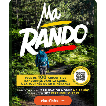
Chaque mois
testez un circuit labellisé
FFRandonnée
Lire par ici