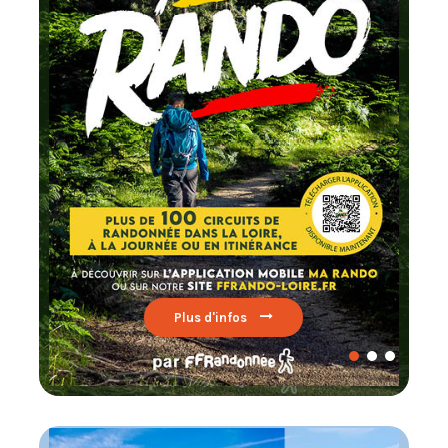
Chaque mois
testez un circuit labellisé
FFRandonnée
Lire par ici