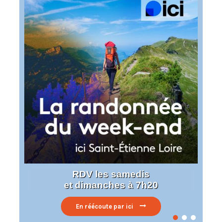
RDV les samedis
et dimanches à 7h20
En réécoute par ici