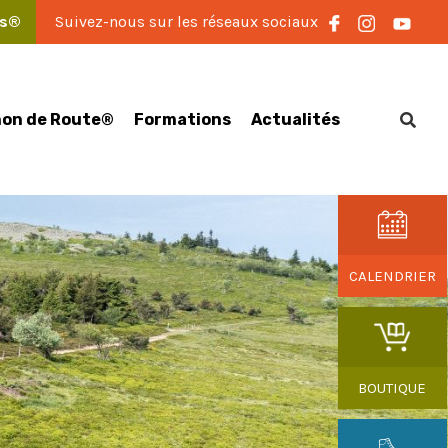
es®
Suivez-nous sur les réseaux sociaux
on de Route®
Formations
Actualités
CALENDRIER
BOUTIQUE