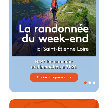
RDV les samedis
et dimanches à 7h20
En réécoute par ici