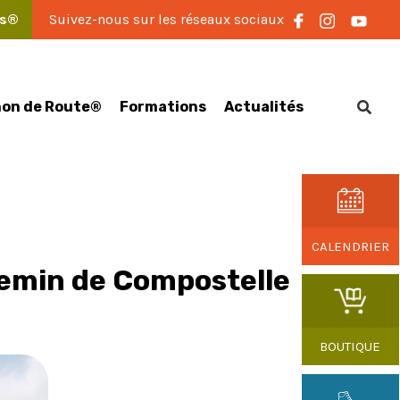
es®
Suivez-nous sur les réseaux sociaux
on de Route®
Formations
Actualités
CALENDRIER
hemin de Compostelle
BOUTIQUE