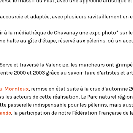
erse le massif du Pilat, avec une approche artistique et 
raccourcie et adaptée, avec plusieurs ravitaillement en e
rir à la médiathèque de Chavanay une expo photo* sur les
e halte au gîte d’étape, réservé aux pèlerins, où un acc
 Serve et traversé la Valencize, les marcheurs ont grimpé
entre 2000 et 2003 grâce au savoir-faire d’artistes et ar
du Mornieux
, remise en état suite à la crue d’automne 
s les acteurs de cette réalisation. Le Parc naturel région
e passerelle indispensable pour les pèlerins, mais au
rando
, la participation de notre Fédération Française de