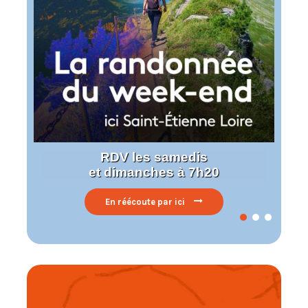
RDV les samedis
et dimanches à 7h20
En réécoute par ici