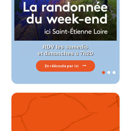
RDV les samedis
et dimanches à 7h20
En réécoute par ici