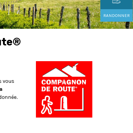
RANDONNER
ute®
s vous
a
ndonnée.