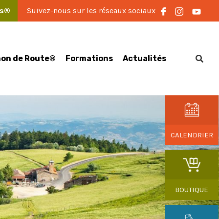
es®
Suivez-nous sur les réseaux sociaux
on de Route®
Formations
Actualités
CALENDRIER
BOUTIQUE