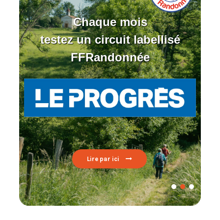
Chaque mois
testez un circuit labellisé
FFRandonnée
Lire par ici