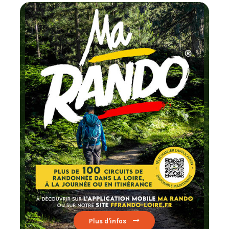
Chaque mois
testez un circuit labellisé
FFRandonnée
Lire par ici