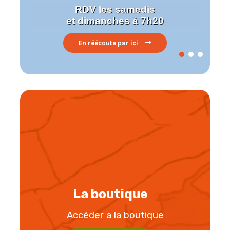
Retrouvez nos chroniques rando
sur TL7
A voir en replay ici
La boutique
Accéder a la boutique