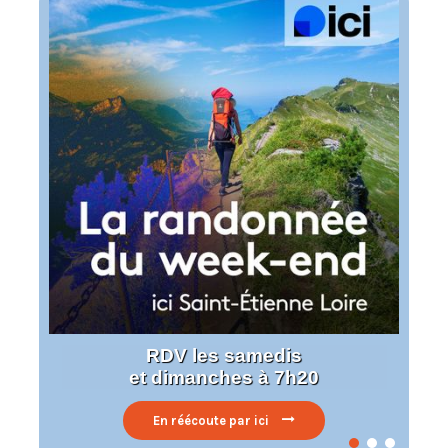
RDV les samedis
et dimanches à 7h20
En réécoute par ici