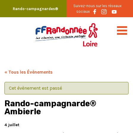
Skip
Suivez-nous sur les réseaux
Rando-campagnardes®
to
sociaux
content
« Tous les Évènements
Cet évènement est passé
Rando-campagnarde®
Ambierle
4 juillet