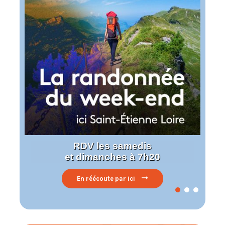
RDV les samedis
et dimanches à 7h20
En réécoute par ici