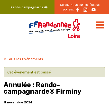
Skip
Suivez-nous sur les réseaux
Rando-campagnardes®
to
sociaux
content
« Tous les Évènements
Cet évènement est passé
Annulée : Rando-
campagnarde® Firminy
11 novembre 2024