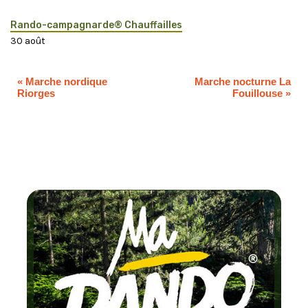
Rando-campagnarde® Chauffailles
30 août
«
Marche nordique
Marche nocturne La
Riorges
Fouillouse
»
Chaque mois
testez un circuit lab