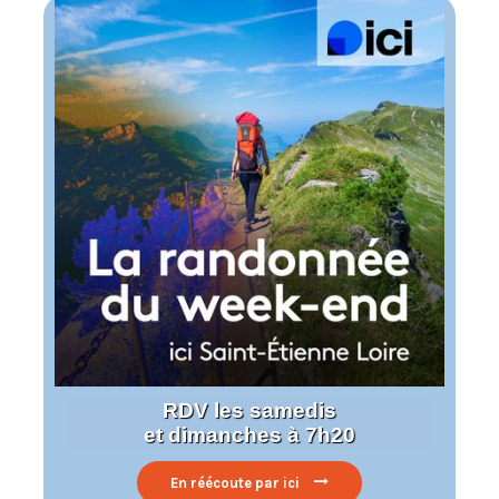
RDV les samedis
et dimanches à 7h20
En réécoute par ici