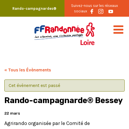
Skip
Suivez-nous sur les réseaux
Rando-campagnardes®
to
sociaux
content
« Tous les Évènements
Cet évènement est passé
Rando-campagnarde® Bessey
22 mars
Agrirando organisée par le Comité de