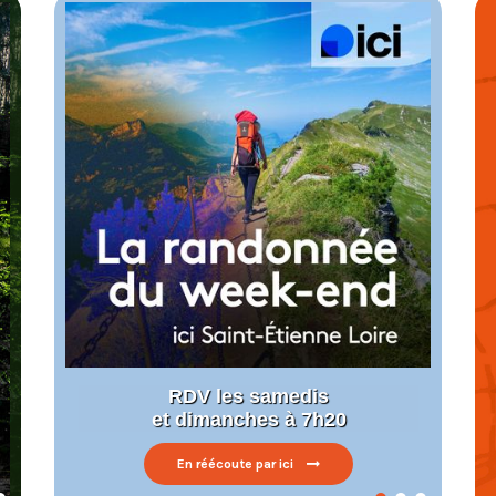
s
abellisé
e
RDV les samedis
et dimanches à 7h20
En réécoute par ici