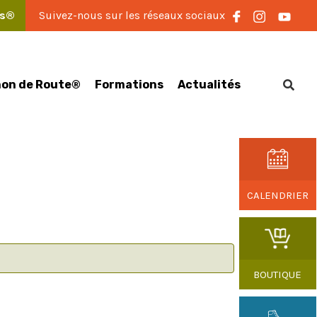
es®
Suivez-nous sur les réseaux sociaux
on de Route®
Formations
Actualités
CALENDRIER
BOUTIQUE