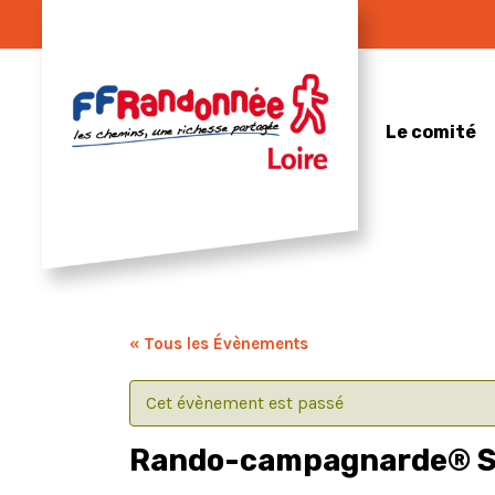
Skip
to
content
Le comité
« Tous les Évènements
Cet évènement est passé
Rando-campagnarde® S