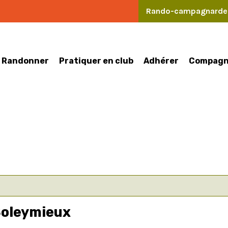
Rando-campagnard
Randonner
Pratiquer en club
Compagn
Adhérer
oleymieux