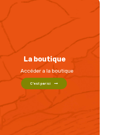
La boutique
Accéder a la boutique
C’est par ici