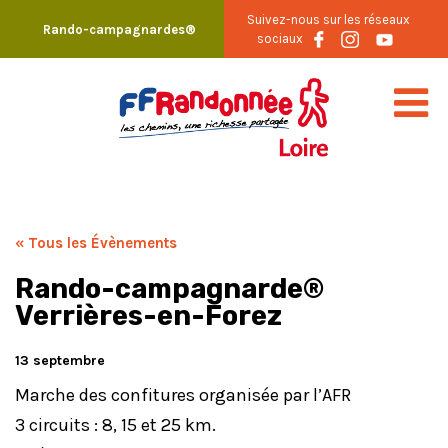
Skip
Suivez-nous sur les réseaux
Rando-campagnardes®
to
sociaux
content
« Tous les Évènements
Rando-campagnarde®
Verrières-en-Forez
13 septembre
Marche des confitures organisée par l’AFR
3 circuits : 8, 15 et 25 km.