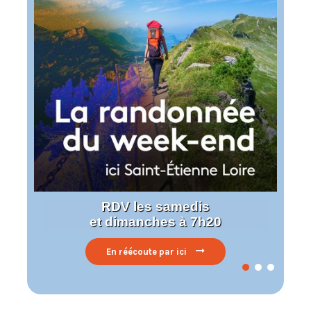
RDV les samedis
et dimanches à 7h20
En réécoute par ici