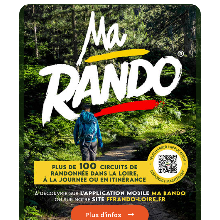
Chaque mois
testez un circuit labellis
FFRandonnée
Lire par ici