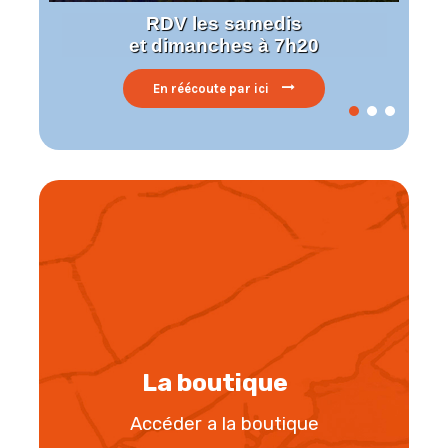
RDV les samedis
et dimanches à 7h20
En réécoute par ici
La boutique
Accéder a la boutique