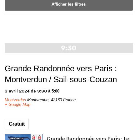
vues
vues
Afficher les filtres
Évènement
Évènements
Notice:
Utilizing
the
form
9:30
controls
will
dynamically
Grande Randonnée vers Paris :
update
the
Montverdun / Sail-sous-Couzan
content
3 avril 2024 de 9:30
à
5:00
Montverdun
Montverdun
,
42130
France
+ Google Map
Gratuit
Grande Randonnée vers Paris : Le