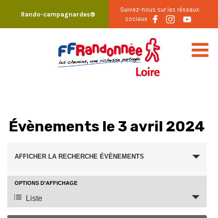
Skip
Suivez-nous sur les réseaux
Rando-campagnardes®
to
sociaux
content
Évènements le 3 avril 2024
Recherche
AFFICHER LA RECHERCHE ÉVÈNEMENTS
et
navigation
OPTIONS D’AFFICHAGE
Navigation
Liste
de
de