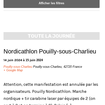
vues
vues
Afficher les filtres
Évènement
Évènements
Notice:
Utilizing
the
form
TOUTE LA JOURNÉE
controls
will
dynamically
Nordicathlon Pouilly-sous-Charlieu
update
the
14 juin 2024
à
15 juin 2024
content
Pouilly-sous-Charlieu
Pouilly-sous-Charlieu
,
42720
France
+ Google Map
Attention, cette manifestation est annulée par les
organisateurs. Pouilly Nordicathlon. Marche
nordique + tir carabine laser par équipes de 2 (on