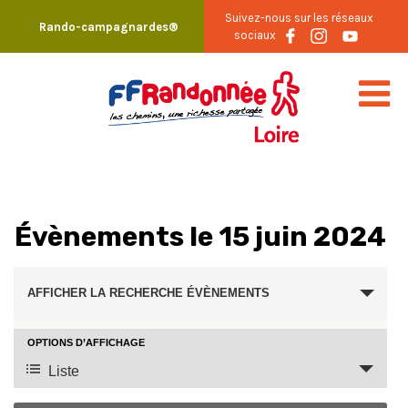
Skip
Suivez-nous sur les réseaux
Rando-campagnardes®
to
sociaux
content
Évènements le 15 juin 2024
Recherche
AFFICHER LA RECHERCHE ÉVÈNEMENTS
et
navigation
OPTIONS D’AFFICHAGE
Navigation
Liste
de
de