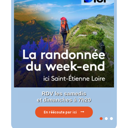
RDV les samedis
et dimanches à 7h20
En réécoute par ici