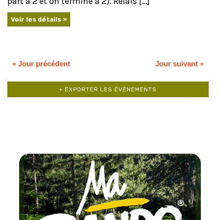
part à 2 et on termine à 2). Relais […]
Voir les détails »
«
Jour précédent
Jour suivant
»
+ EXPORTER LES ÉVÈNEMENTS
Chaque mo