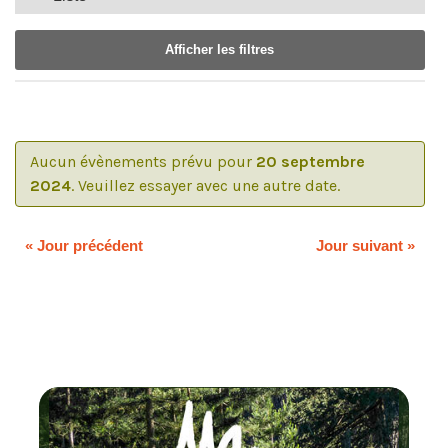
de
de
vues
vues
Afficher les filtres
Évènement
Évènements
Notice:
Utilizing
the
Aucun évènements prévu pour
20 septembre
form
2024
. Veuillez essayer avec une autre date.
controls
will
dynamically
«
Jour précédent
Jour suivant
»
update
the
content