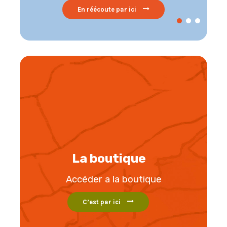
En réécoute par ici
La boutique
Accéder a la boutique
C’est par ici