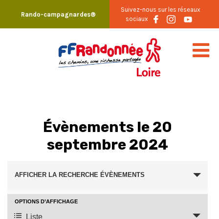
Skip
Suivez-nous sur les réseaux
Rando-campagnardes®
to
sociaux
content
Évènements le 20
septembre 2024
Recherche
AFFICHER LA RECHERCHE ÉVÈNEMENTS
et
navigation
OPTIONS D’AFFICHAGE
Navigation
Liste