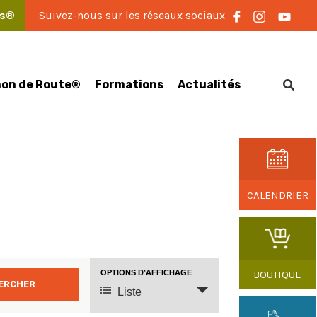
es®
Suivez-nous sur les réseaux sociaux
on de Route®
Formations
Actualités
CALENDRIER
OPTIONS D’AFFICHAGE
BOUTIQUE
Navigation
Liste
de