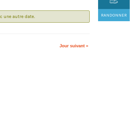
vues
Évènement
RANDONNER
ec une autre date.
Jour suivant
»