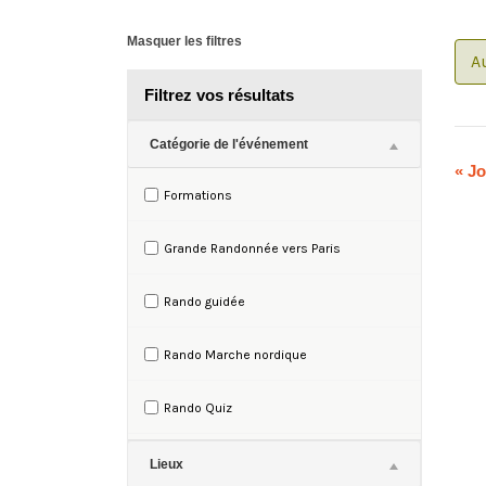
navigation
de
Masquer les filtres
A
vues
Filtrez vos résultats
Évènements
Notice:
Catégorie de l'événement
Utilizing
«
Jo
the
Formations
form
controls
Grande Randonnée vers Paris
will
dynamically
Rando guidée
update
the
Rando Marche nordique
content
Rando Quiz
Rando Santé ®
Lieux