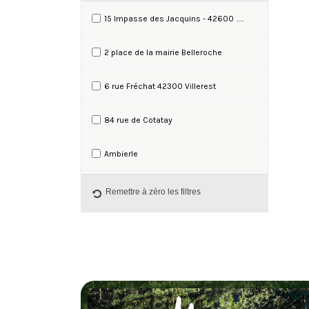
Rando-campagnarde ®
15 Impasse des Jacquins - 42600 Montbrison
Rando-campagnarde ® fédérée
2 place de la mairie Belleroche
Séjours
6 rue Fréchat 42300 Villerest
84 rue de Cotatay
Ambierle
Andrézieux-Bouthéon
Remettre à zéro les filtres
Arcinges
Arthun
Aubrac