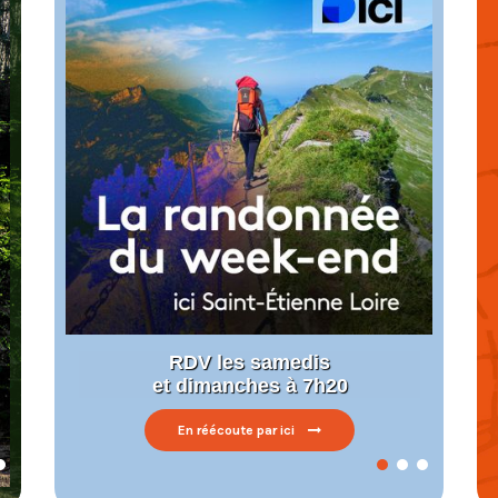
mois
t labellisé
nnée
RDV les samedis
et dimanches à 7h20
En réécoute par ici