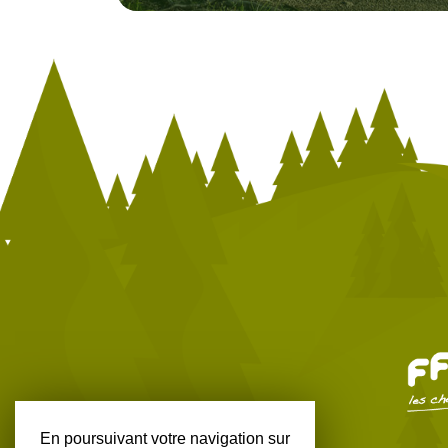
Bords de Loire
Bourg-Argental
Bouthéon
Boyer
Briennon
Bussy-Albieux
Chalain-d’Uzore
Chalmazel-Jeansagnière
Chambéon
En poursuivant votre navigation sur