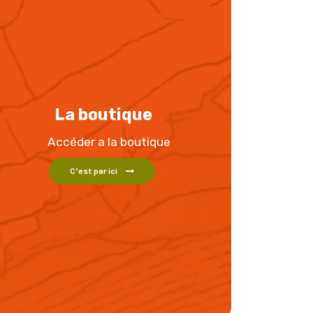
La boutique
Accéder a la boutique
C’est par ici