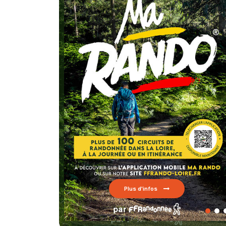
Aurec-sur-Loire
Av. Maurice Thorez, 42150 La Ricamarie
Chaque 
Aveizieux
testez un circui
FFRando
Balbigny
Bard
Belmont-de-la-Loire
Bessey
Lire par ici
Boën
Plus d'infos
Boisset-Saint-Priest