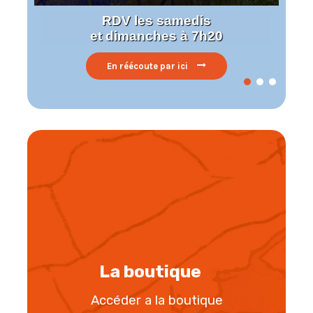
RDV les samedis
et dimanches à 7h20
En réécoute par ici
La boutique
Accéder a la boutique