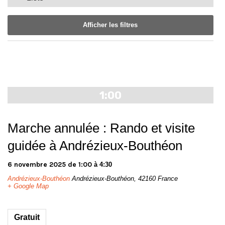
de
de
vues
vues
Afficher les filtres
Évènement
Évènements
Notice:
Utilizing
the
form
1:00
controls
will
dynamically
Marche annulée : Rando et visite
update
the
guidée à Andrézieux-Bouthéon
content
6 novembre 2025 de 1:00
à
4:30
Andrézieux-Bouthéon
Andrézieux-Bouthéon
,
42160
France
+ Google Map
Gratuit