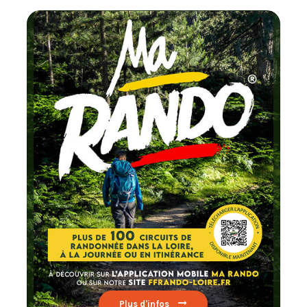
Chaque mois
testez un circuit labellis
FFRandonnée
Lire par ici