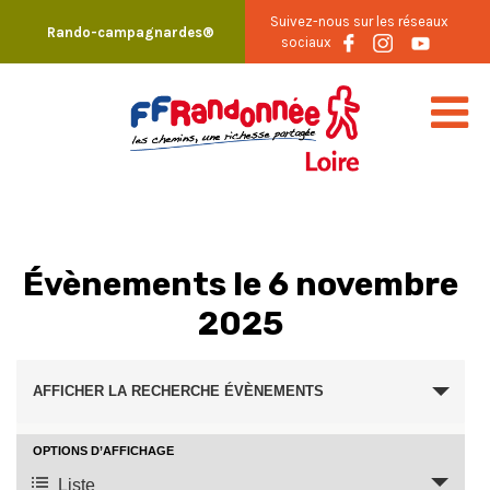
Skip
Suivez-nous sur les réseaux
Rando-campagnardes®
to
sociaux
content
Évènements le 6 novembre
2025
Recherche
AFFICHER LA RECHERCHE ÉVÈNEMENTS
et
navigation
OPTIONS D’AFFICHAGE
Navigation
Liste