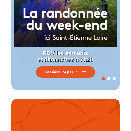
RDV les samedis
et dimanches à 7h20
En réécoute par ici