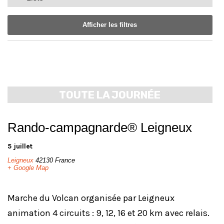
de
de
vues
vues
Afficher les filtres
Évènement
Évènements
Notice:
Utilizing
the
form
TOUTE LA JOURNÉE
controls
will
dynamically
Rando-campagnarde® Leigneux
update
the
5 juillet
content
Leigneux
42130
France
+ Google Map
Marche du Volcan organisée par Leigneux
animation 4 circuits : 9, 12, 16 et 20 km avec relais.