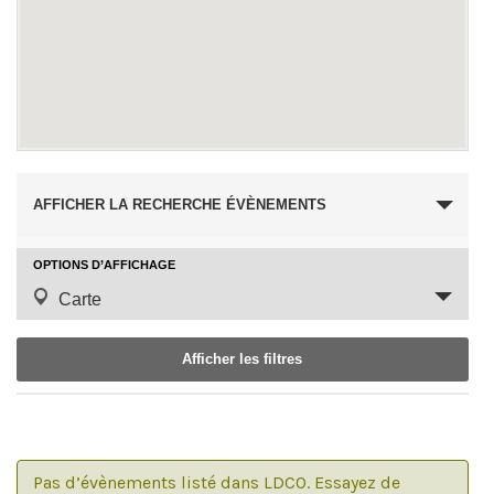
Recherche
AFFICHER LA RECHERCHE ÉVÈNEMENTS
et
navigation
OPTIONS D’AFFICHAGE
Navigation
Carte
de
de
vues
vues
Afficher les filtres
Évènement
Évènements
Notice:
Utilizing
the
Pas d’évènements listé dans LDCO. Essayez de
form