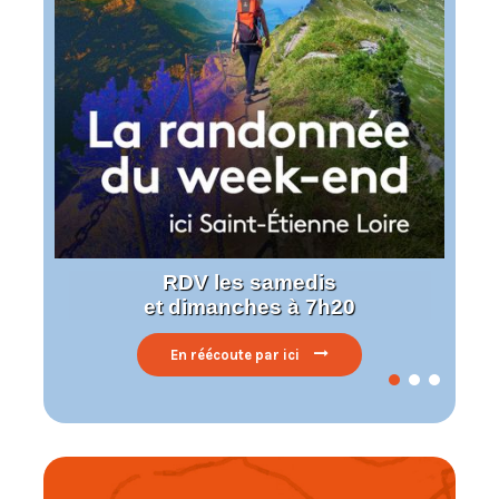
RDV les samedis
et dimanches à 7h20
En réécoute par ici