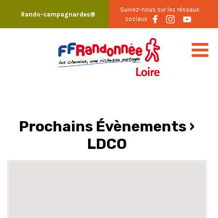
Skip
Suivez-nous sur les réseaux
Rando-campagnardes®
to
sociaux
content
Prochains Évènements
›
LDCO