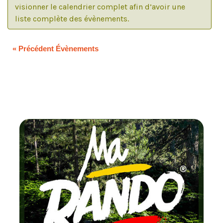
visionner le calendrier complet afin d’avoir une
controls
liste complète des évènements.
will
dynamically
update
«
Précédent Évènements
the
content
Chaque mo
testez un circuit 
FFRandonn