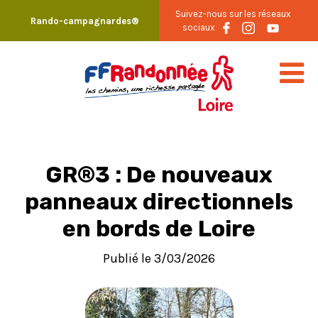
Skip
Suivez-nous sur les réseaux
Rando-campagnardes®
to
sociaux
content
GR®3 : De nouveaux
panneaux directionnels
en bords de Loire
Publié le 3/03/2026