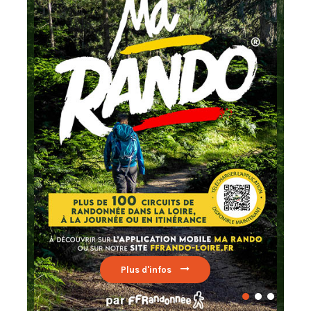
Chaque mois
testez un circuit labellisé
FFRandonnée
Lire par ici