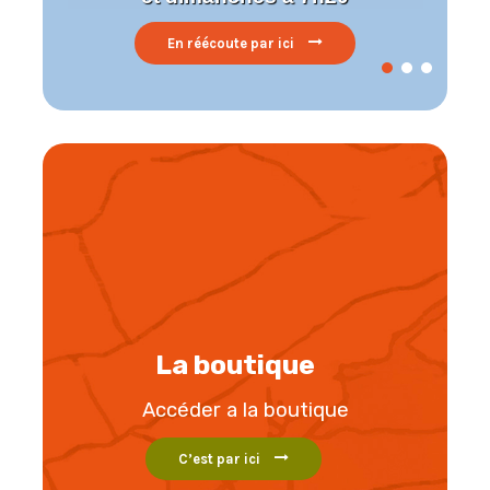
A voir en replay ici
La boutique
Accéder a la boutique
C’est par ici