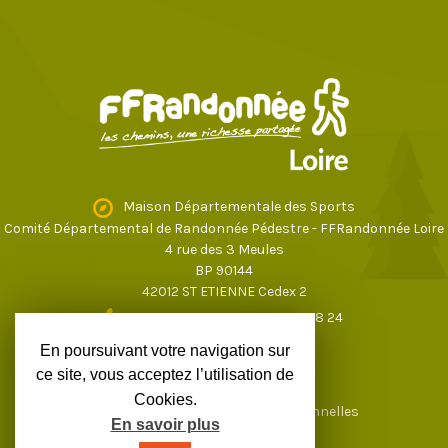
Maison Départementale des Sports
Comité Départemental de Randonnée Pédestre - FFRandonnée Loire
4 rue des 3 Meules
BP 90144
42012 ST ETIENNE Cedex 2
04 77 43 59 17
ou
04 77 37 28 24
loire@ffrandonnee.fr
En poursuivant votre navigation sur
ce site, vous acceptez l’utilisation de
Cookies.
Mentions légales
Données personnelles
En savoir plus