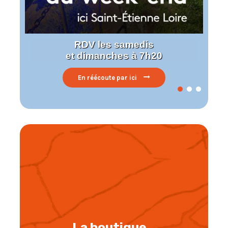
RDV les samedis
et dimanches à 7h20
En réécoute par ici
La boutique