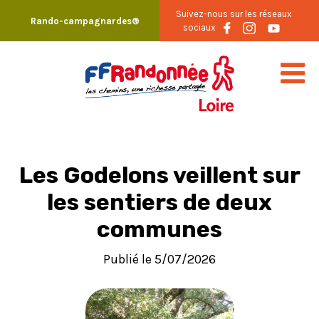
Skip
Suivez-nous sur les réseaux
Rando-campagnardes®
to
sociaux
content
Les Godelons veillent sur
les sentiers de deux
communes
Publié le 5/07/2026