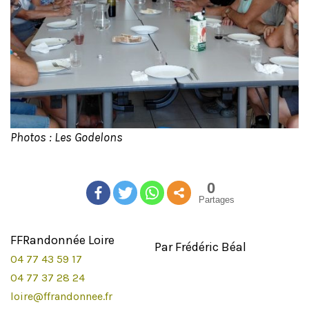
Photos : Les Godelons
0
Partages
FFRandonnée Loire
Par Frédéric Béal
04 77 43 59 17
04 77 37 28 24
loire@ffrandonnee.fr