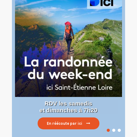
RDV les samedis
et dimanches à 7h20
En réécoute par ici