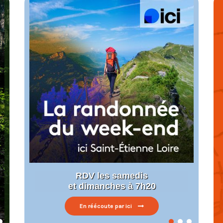
RDV les samedis
et dimanches à 7h20
En réécoute par ici