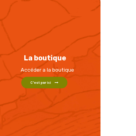
La boutique
Accéder a la boutique
C’est par ici