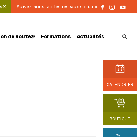
es®
Suivez-nous sur les réseaux sociaux
on de Route®
Formations
Actualités
CALENDRIER
BOUTIQUE