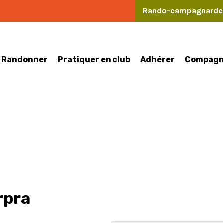
Rando-campagnard
Randonner
Pratiquer en club
Compagn
Adhérer
rpra