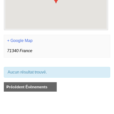
+ Google Map
71340
France
Aucun résultat trouvé.
«
Précédent Évènements