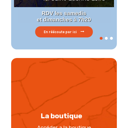
RDV les samedis
et dimanches à 7h20
En réécoute par ici
La boutique
Accéder a la boutique