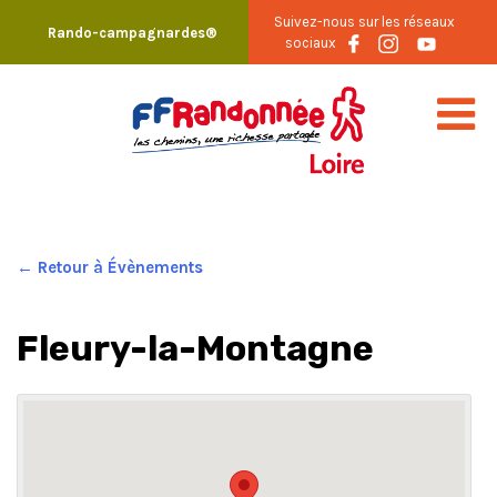
Skip
Suivez-nous sur les réseaux
Rando-campagnardes®
to
sociaux
content
← Retour à Évènements
Fleury-la-Montagne