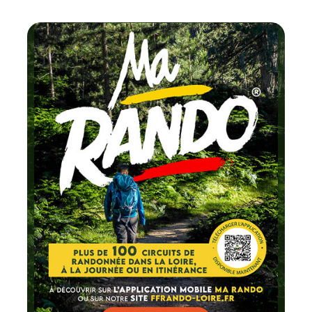
Chaque m
testez un circuit
FFRandon
Lire par ici