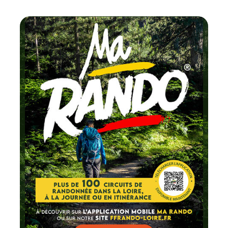
Chaque 
testez un circui
FFRando
Lire par ici