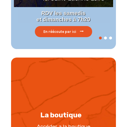
RDV les samedis
et dimanches à 7h20
En réécoute par ici
La boutique
Accéder a la boutique