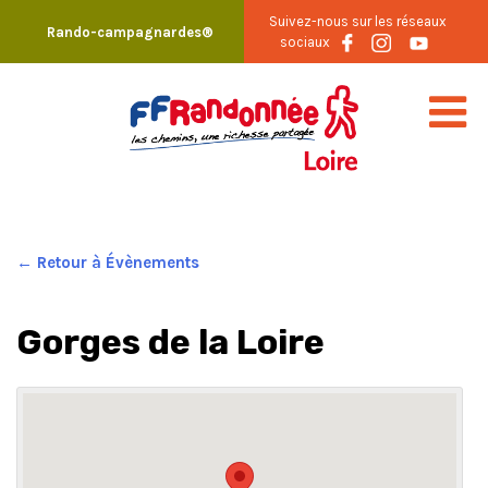
Skip
Suivez-nous sur les réseaux
Rando-campagnardes®
to
sociaux
content
← Retour à Évènements
Gorges de la Loire