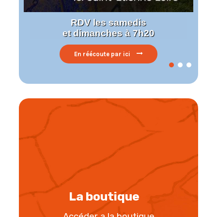
RDV les samedis
et dimanches à 7h20
En réécoute par ici
La boutique
Accéder a la boutique