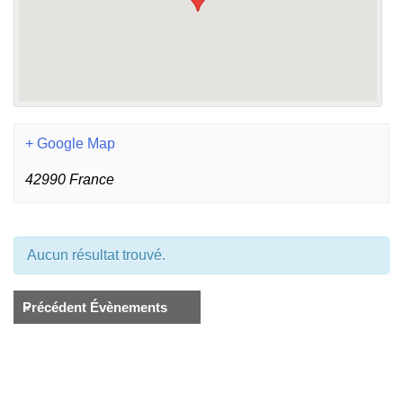
+ Google Map
42990
France
Aucun résultat trouvé.
«
Précédent Évènements