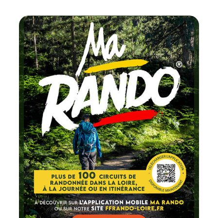
Chaque m
testez un circuit
FFRandon
Lire par ici