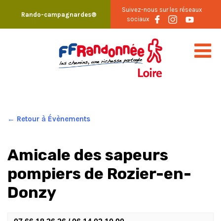
Skip
Suivez-nous sur les réseaux
Rando-campagnardes®
to
sociaux
content
← Retour à Évènements
Amicale des sapeurs
pompiers de Rozier-en-
Donzy