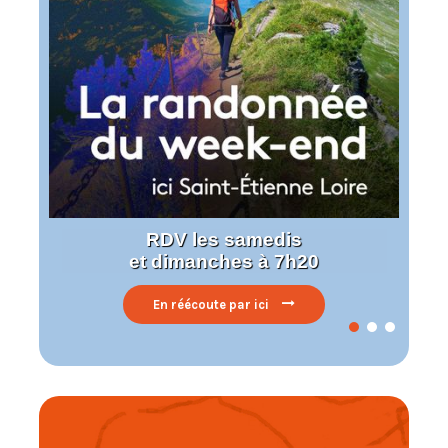
RDV les samedis
et dimanches à 7h20
En réécoute par ici