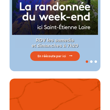
RDV les samedis
et dimanches à 7h20
En réécoute par ici