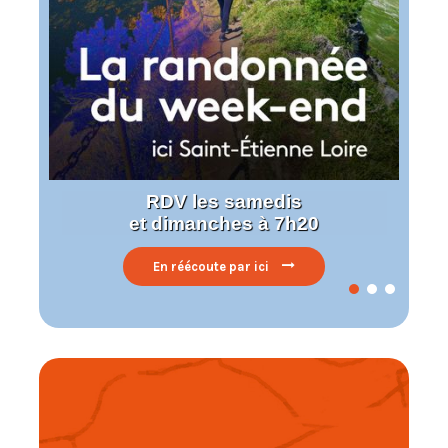
RDV les samedis
et dimanches à 7h20
En réécoute par ici