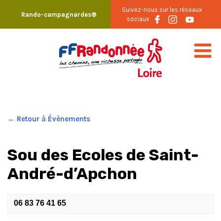
Skip
Suivez-nous sur les réseaux
Rando-campagnardes®
to
sociaux
content
← Retour à Évènements
Sou des Ecoles de Saint-
André-d’Apchon
06 83 76 41 65