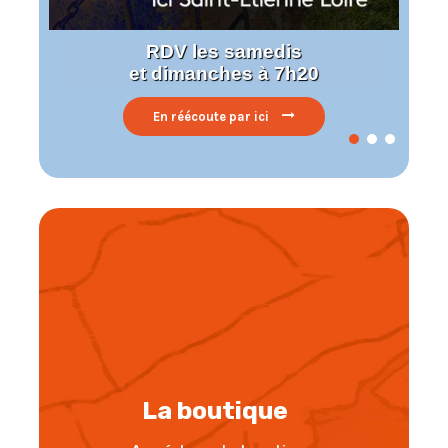
RDV les samedis
et dimanches à 7h20
En réécoute par ici
La boutique