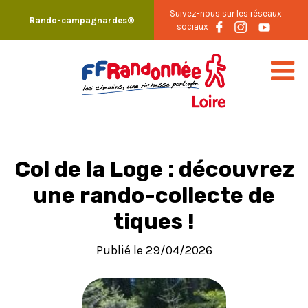
Skip
Suivez-nous sur les réseaux
Rando-campagnardes®
to
sociaux
content
Col de la Loge : découvrez
une rando-collecte de
tiques !
Publié le 29/04/2026