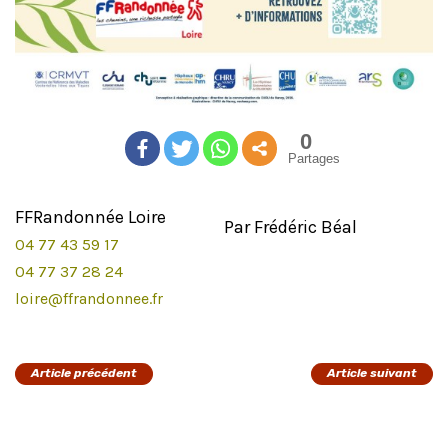
0
Partages
FFRandonnée Loire
Par Frédéric Béal
04 77 43 59 17
04 77 37 28 24
loire@ffrandonnee.fr
Article précédent
Article suivant