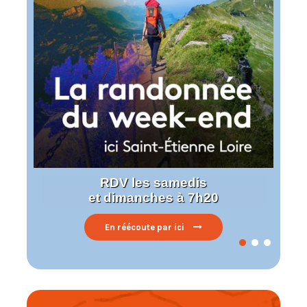
RDV les samedis
et dimanches à 7h20
En réécoute par ici