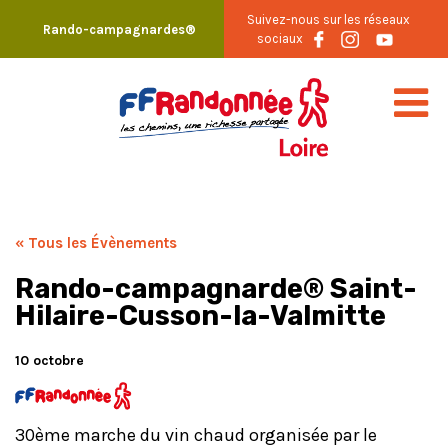
Skip
Suivez-nous sur les réseaux
Rando-campagnardes®
to
sociaux
content
« Tous les Évènements
Rando-campagnarde® Saint-
Hilaire-Cusson-la-Valmitte
10 octobre
30ème marche du vin chaud organisée par le