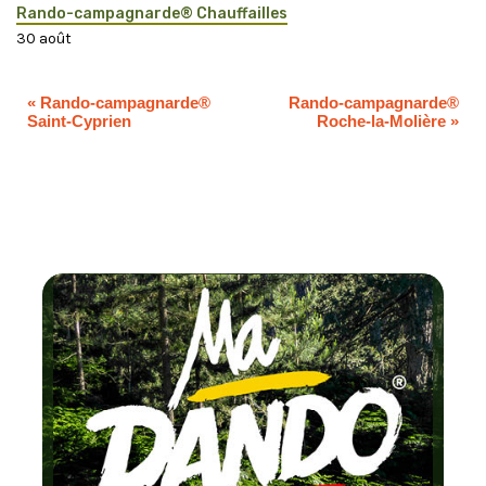
Rando-campagnarde® Chauffailles
30 août
«
Rando-campagnarde®
Rando-campagnarde®
Saint-Cyprien
Roche-la-Molière
»
Chaque moi
testez un circuit la