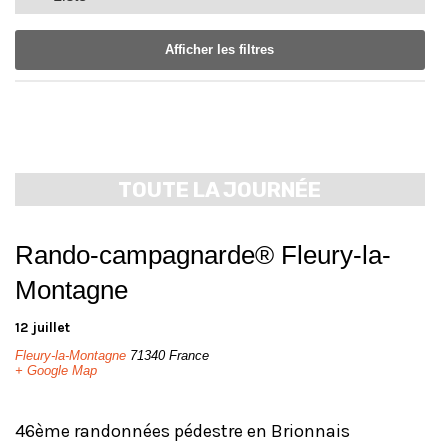
de
de
vues
vues
Afficher les filtres
Évènement
Évènements
Notice:
Utilizing
the
form
TOUTE LA JOURNÉE
controls
will
dynamically
Rando-campagnarde® Fleury-la-
update
the
Montagne
content
12 juillet
Fleury-la-Montagne
71340
France
+ Google Map
46ème randonnées pédestre en Brionnais