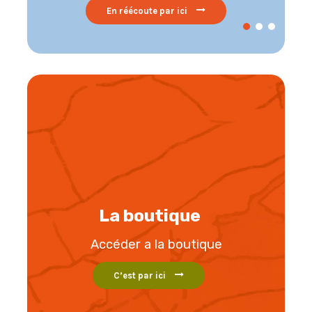
En réécoute par ici
La boutique
Accéder a la boutique
C’est par ici