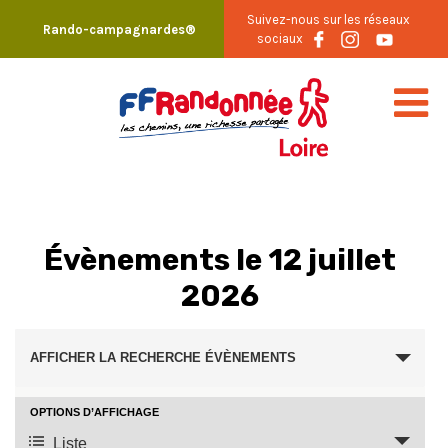
Skip
Suivez-nous sur les réseaux
Rando-campagnardes®
to
sociaux
content
Évènements le 12 juillet
2026
Recherche
AFFICHER LA RECHERCHE ÉVÈNEMENTS
et
navigation
OPTIONS D’AFFICHAGE
Navigation
Liste