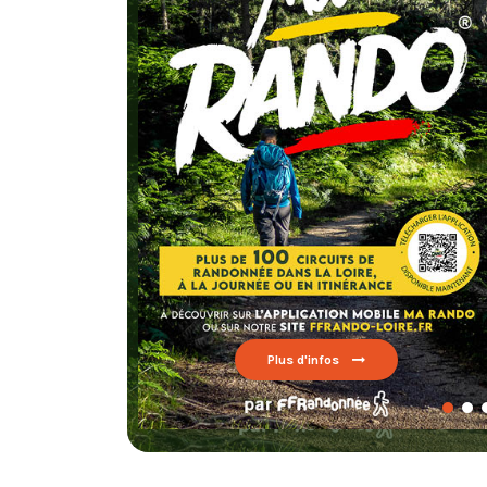
Chaque 
testez un circui
FFRando
Lire par ici
Plus d'infos