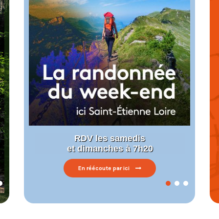
mois
t labellisé
nnée
RDV les samedis
et dimanches à 7h20
En réécoute par ici