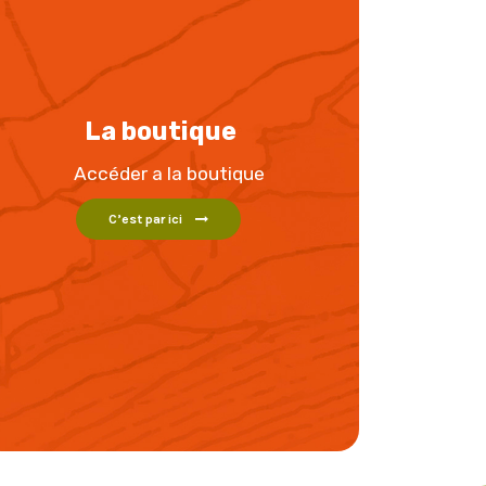
La boutique
Accéder a la boutique
C’est par ici