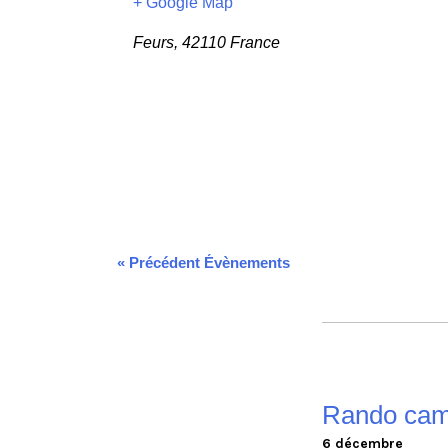
+ Google Map
Feurs
,
42110
France
«
Précédent Évènements
Rando cam
6 décembre