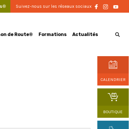
es®
Suivez-nous sur les réseaux sociaux
on de Route®
Formations
Actualités
CALENDRIER
BOUTIQUE