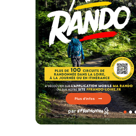
Chaque
testez un circu
FFRand
Lire par ici
Plus d'infos