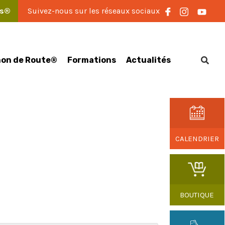
es®
Suivez-nous sur les réseaux sociaux
on de Route®
Formations
Actualités
CALENDRIER
BOUTIQUE