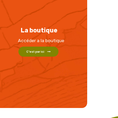
La boutique
Accéder a la boutique
C’est par ici