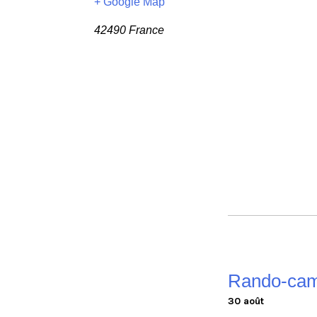
+ Google Map
42490
France
Rando-cam
30 août