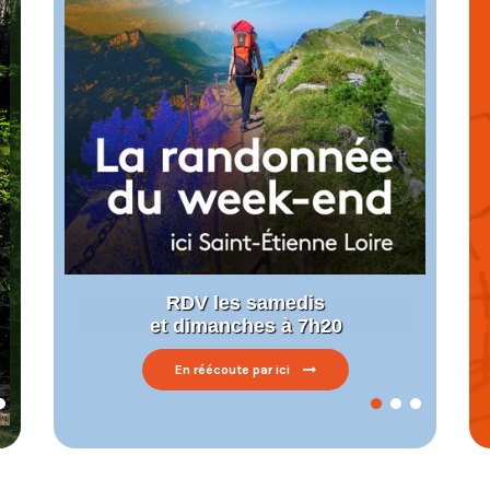
 mois
it labellisé
onnée
RDV les samedis
et dimanches à 7h20
En réécoute par ici