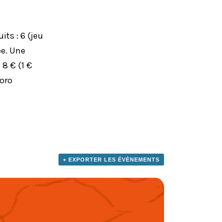
ts : 6 (jeu
ée. Une
 8 € (1 €
doro
+ EXPORTER LES ÉVÈNEMENTS