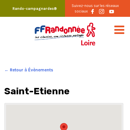
Skip
Suivez-nous sur les réseaux
Rando-campagnardes®
to
sociaux
content
← Retour à Évènements
Saint-Etienne