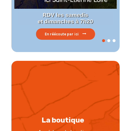
RDV les samedis
et dimanches à 7h20
En réécoute par ici
La boutique