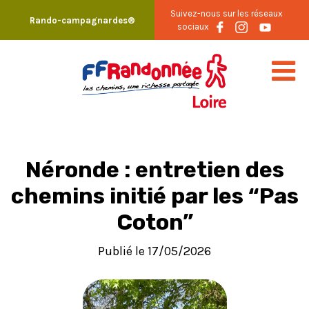
Skip
Suivez-nous sur les réseaux
Rando-campagnardes®
to
sociaux
content
Néronde : entretien des
chemins initié par les “Pas
Coton”
Publié le 17/05/2026